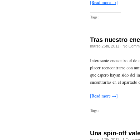
[Read more →]
Tags:
Tras nuestro enc
marzo 25th, 2011
·
No Comm
Interesante encuentro el de 
placer reencontrarse con am
que espero hayan sido del in
encontrarlas en el apartado 
[Read more →]
Tags:
Una spin-off val
marzo 12th, 2011
·
1 Commen