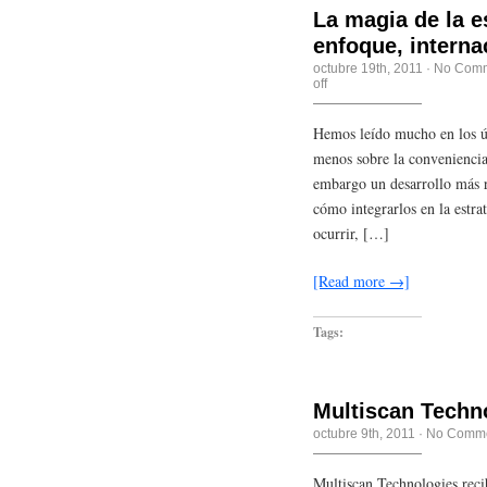
La magia de la e
enfoque, interna
octubre 19th, 2011
·
No Com
off
Hemos leído mucho en los úl
menos sobre la conveniencia
embargo un desarrollo más r
cómo integrarlos en la estra
ocurrir, […]
[Read more →]
Tags:
Multiscan Techno
octubre 9th, 2011
·
No Comm
Multiscan Technologies reci