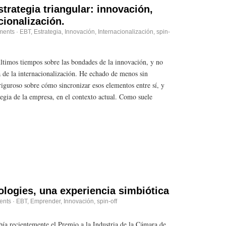
strategia triangular: innovación,
cionalización.
ments
·
EBT
,
Estrategia
,
Innovación
,
Internacionalización
,
spin-
timos tiempos sobre las bondades de la innovación, y no
 de la internacionalización. He echado de menos sin
iguroso sobre cómo sincronizar esos elementos entre sí, y
tegia de la empresa, en el contexto actual. Como suele
logies, una experiencia simbiótica
ents
·
EBT
,
Emprender
,
Innovación
,
spin-off
bía recientemente el Premio a la Industria de la Cámara de