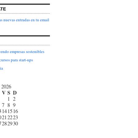
ATE
as nuevas entradas en tu email
endo empresas sostenibles
cursos para start-ups
ia
 2026
V
S
D
1
2
7
8
9
3
14
15
16
0
21
22
23
7
28
29
30