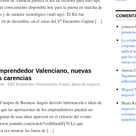
rsitat de València publica el Kit de recursos para start-ups,
del conocimiento disponible hoy para la puesta en marcha de
y de carácter tecnológico (start-ups). El Kit fue
COMENT
s 16 de diciembre, en el curso del Vº Encuentro Capital […]
jomaces
potencial
La colab
corporac
radical
e
que los 
tareas c
mprendedor Valenciano, nuevas
Aurora C
Segmenta
as carencias
reflexión
nts
·
EBT
,
Emprender
,
Financiación
,
Futuro
,
Ideas de negocio
,
Miguel 
negocio 
Campus de Business Angels desveló información e ideas de
Marta R
negocio 
l que las aportaciones de los emprendedores pueden ser
construc
unas de esas ideas aparecen en el extracto del evento
inmobili
://www.youtube.com/watch?v=dbItnabFj70 Lo que
va era mostrar las líneas de […]