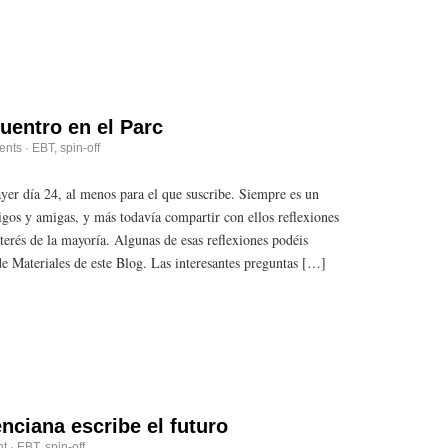
uentro en el Parc
ents
·
EBT
,
spin-off
ayer día 24, al menos para el que suscribe. Siempre es un
igos y amigas, y más todavía compartir con ellos reflexiones
terés de la mayoría. Algunas de esas reflexiones podéis
de Materiales de este Blog. Las interesantes preguntas […]
enciana escribe el futuro
t
·
EBT
,
spin-off