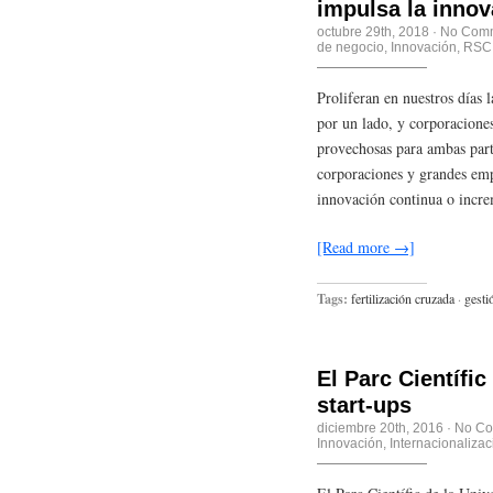
impulsa la innov
octubre 29th, 2018
·
No Com
de negocio
,
Innovación
,
RSC
Proliferan en nuestros días 
por un lado, y corporaciones
provechosas para ambas parte
corporaciones y grandes empr
innovación continua o incr
[Read more →]
Tags:
fertilización cruzada
·
gesti
El Parc Científic
start-ups
diciembre 20th, 2016
·
No C
Innovación
,
Internacionalizac