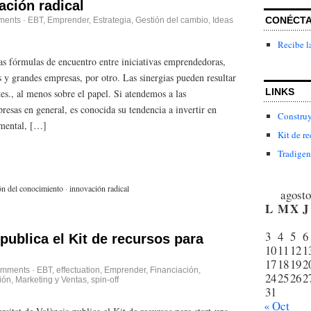
ación radical
CONÉCT
ments
·
EBT
,
Emprender
,
Estrategia
,
Gestión del cambio
,
Ideas
Recibe l
las fórmulas de encuentro entre iniciativas emprendedoras,
 y grandes empresas, por otro. Las sinergias pueden resultar
LINKS
s., al menos sobre el papel. Si atendemos a las
esas en general, es conocida su tendencia a invertir en
Construy
emental, […]
Kit de re
Tradigen
ón del conocimiento
·
innovación radical
agosto
L
M
X
J
3
4
5
6
 publica el Kit de recursos para
10
11
12
1
17
18
19
2
omments
·
EBT
,
effectuation
,
Emprender
,
Financiación
,
24
25
26
2
ión
,
Marketing y Ventas
,
spin-off
31
« Oct