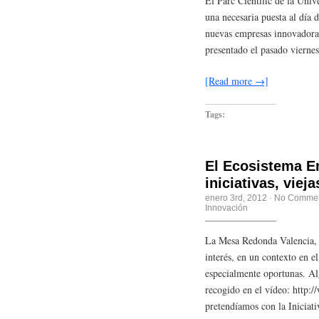
El Parc Científic de la Unive
una necesaria puesta al día 
nuevas empresas innovadoras 
presentado el pasado vierne
[Read more →]
Tags:
El Ecosistema E
iniciativas, viej
enero 3rd, 2012
·
No Comme
Innovación
La Mesa Redonda Valencia, 
interés, en un contexto en e
especialmente oportunas. Alg
recogido en el vídeo: http
pretendíamos con la Iniciati