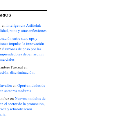
ARIOS
1
en
Inteligencia Artificial:
idad, retos y otras reflexiones
oración entre start-ups y
iones impulsa la innovación
n
6 razones de peso por las
emprendedores deben asumir
omerciales
antero Pascual
en
ción, discriminación,
Navalón
en
Oportunidades de
en sectores maduros
amírez
en
Nuevos modelos de
en el sector de la promoción,
ción y rehabilitación
aria.