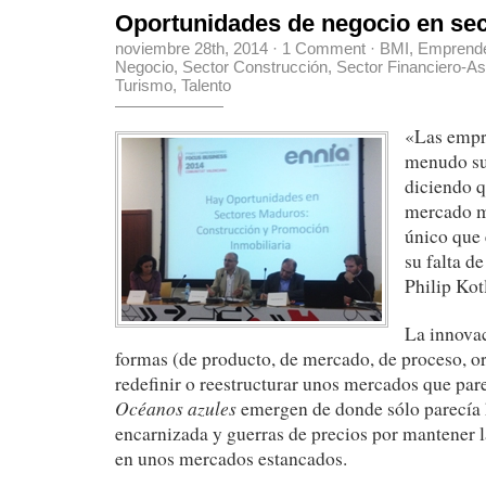
Oportunidades de negocio en se
noviembre 28th, 2014
·
1 Comment
·
BMI
,
Emprend
Negocio
,
Sector Construcción
,
Sector Financiero-A
Turismo
,
Talento
«Las empr
menudo su 
diciendo 
mercado m
único que 
su falta d
Philip Kotl
La innovac
formas (de producto, de mercado, de proceso, or
redefinir o reestructurar unos mercados que pa
Océanos azules
emergen de donde sólo parecía 
encarnizada y guerras de precios por mantener l
en unos mercados estancados.