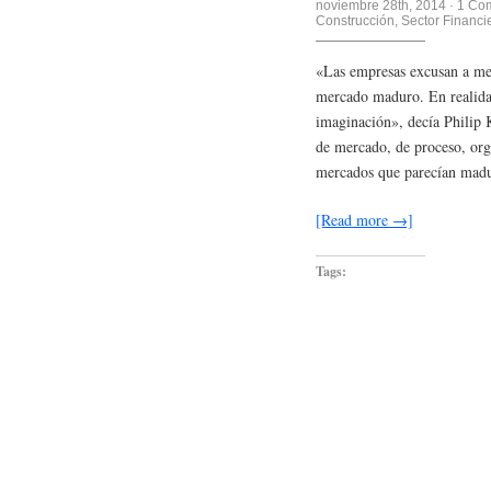
noviembre 28th, 2014
·
1 Co
Construcción
,
Sector Financi
«Las empresas excusan a men
mercado maduro. En realidad
imaginación», decía Philip 
de mercado, de proceso, orga
mercados que parecían mad
[Read more →]
Tags: