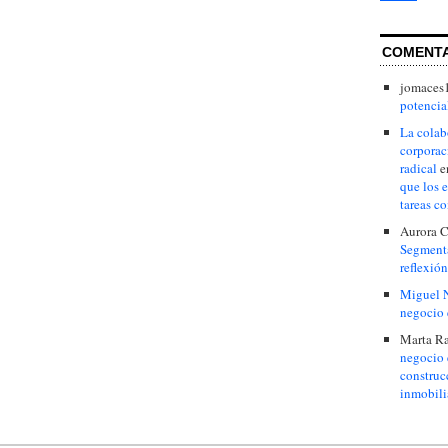
COMENT
jomaces
potencial
La colab
corporac
radical
e
que los 
tareas c
Aurora C
Segmenta
reflexión
Miguel 
negocio 
Marta R
negocio 
construc
inmobili