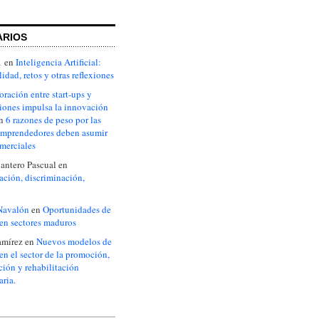
ARIOS
1
en
Inteligencia Artificial:
idad, retos y otras reflexiones
oración entre start-ups y
iones impulsa la innovación
n
6 razones de peso por las
emprendedores deben asumir
omerciales
antero Pascual
en
ción, discriminación,
Navalón
en
Oportunidades de
en sectores maduros
amírez
en
Nuevos modelos de
en el sector de la promoción,
ción y rehabilitación
aria.