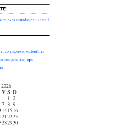
ATE
as nuevas entradas en tu email
endo empresas sostenibles
cursos para start-ups
ia
 2026
V
S
D
1
2
7
8
9
3
14
15
16
0
21
22
23
7
28
29
30