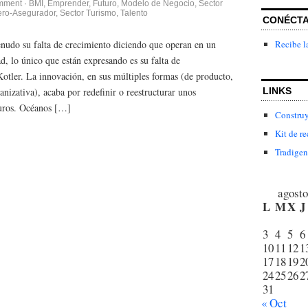
mment
·
BMI
,
Emprender
,
Futuro
,
Modelo de Negocio
,
Sector
ero-Asegurador
,
Sector Turismo
,
Talento
CONÉCT
Recibe l
udo su falta de crecimiento diciendo que operan en un
, lo único que están expresando es su falta de
Kotler. La innovación, en sus múltiples formas (de producto,
nizativa), acaba por redefinir o reestructurar unos
LINKS
uros. Océanos […]
Construy
Kit de re
Tradigen
agosto
L
M
X
J
3
4
5
6
10
11
12
1
17
18
19
2
24
25
26
2
31
« Oct