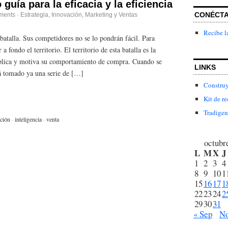
guía para la eficacia y la eficiencia
CONÉCT
ments
·
Estrategia
,
Innovación
,
Marketing y Ventas
Recibe l
atalla. Sus competidores no se lo pondrán fácil. Para
a fondo el territorio. El territorio de esta batalla es la
xplica y motiva su comportamiento de compra. Cuando se
LINKS
rá tomado ya una serie de […]
Construy
Kit de re
Tradigen
ción
·
inteligencia
·
venta
octubr
L
M
X
J
1
2
3
4
8
9
10
1
15
16
17
1
22
23
24
2
29
30
31
« Sep
No