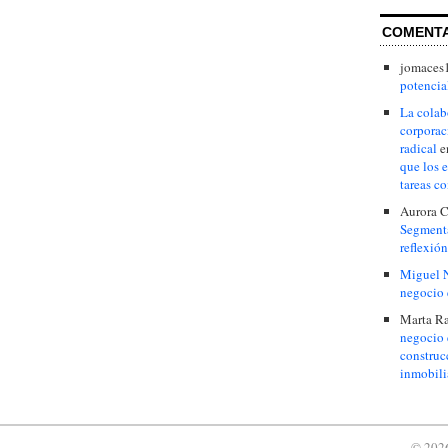
COMENT
jomaces
potencial
La colab
corporac
radical
e
que los 
tareas c
Aurora C
Segmenta
reflexión
Miguel 
negocio 
Marta R
negocio 
construc
inmobili
© 2026