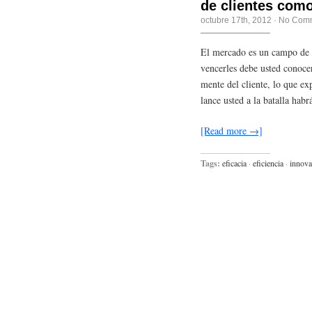
de clientes como 
octubre 17th, 2012
·
No Com
El mercado es un campo de b
vencerles debe usted conocer 
mente del cliente, lo que e
lance usted a la batalla hab
[Read more →]
Tags:
eficacia
·
eficiencia
·
innova