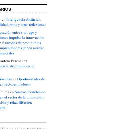
ARIOS
1
en
Inteligencia Artificial:
idad, retos y otras reflexiones
oración entre start-ups y
iones impulsa la innovación
n
6 razones de peso por las
emprendedores deben asumir
omerciales
antero Pascual
en
ción, discriminación,
Navalón
en
Oportunidades de
en sectores maduros
amírez
en
Nuevos modelos de
en el sector de la promoción,
ción y rehabilitación
aria.
 El blog de José María Mateu