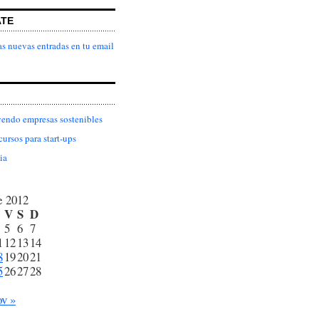
ATE
as nuevas entradas en tu email
endo empresas sostenibles
cursos para start-ups
ia
e 2012
V
S
D
5
6
7
1
12
13
14
8
19
20
21
5
26
27
28
v »