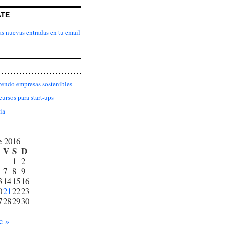
ATE
as nuevas entradas en tu email
endo empresas sostenibles
cursos para start-ups
ia
e 2016
V
S
D
1
2
7
8
9
3
14
15
16
0
21
22
23
7
28
29
30
c »