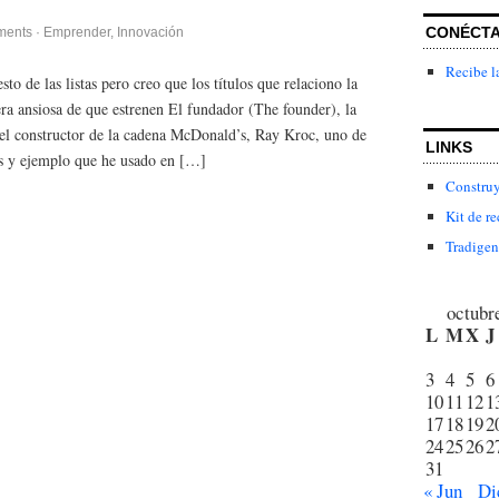
CONÉCT
ments
·
Emprender
,
Innovación
Recibe l
to de las listas pero creo que los títulos que relaciono la
ra ansiosa de que estrenen El fundador (The founder), la
 del constructor de la cadena McDonald’s, Ray Kroc, uno de
LINKS
s y ejemplo que he usado en […]
Construy
Kit de re
Tradigen
octubr
L
M
X
J
3
4
5
6
10
11
12
1
17
18
19
2
24
25
26
2
31
« Jun
Di