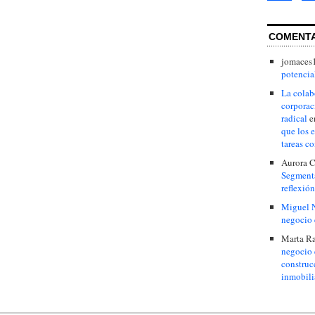
COMENT
jomaces
potencial
La colab
corporac
radical
e
que los 
tareas c
Aurora C
Segmenta
reflexión
Miguel 
negocio 
Marta R
negocio 
construc
inmobili