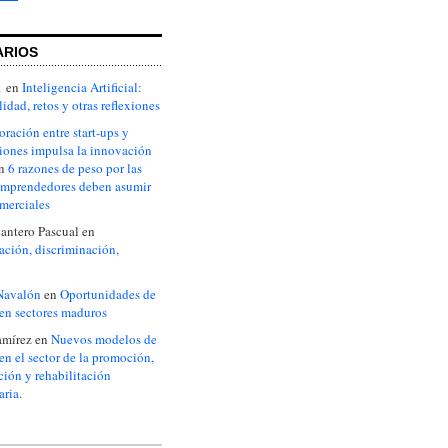
ARIOS
1
en
Inteligencia Artificial:
idad, retos y otras reflexiones
oración entre start-ups y
iones impulsa la innovación
n
6 razones de peso por las
emprendedores deben asumir
omerciales
antero Pascual
en
ción, discriminación,
Navalón
en
Oportunidades de
en sectores maduros
amírez
en
Nuevos modelos de
en el sector de la promoción,
ción y rehabilitación
aria.